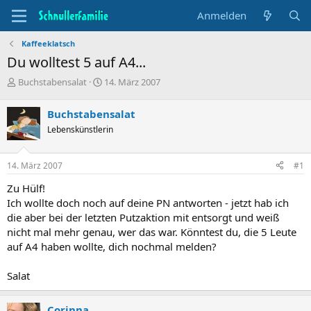
Anmelden
Kaffeeklatsch
Du wolltest 5 auf A4...
T
B
Buchstabensalat
14. März 2007
h
e
e
g
Buchstabensalat
m
i
Lebenskünstlerin
e
n
n
n
s
d
14. März 2007
#1
t
a
a
t
Zu Hülf!
r
u
Ich wollte doch noch auf deine PN antworten - jetzt hab ich
t
m
die aber bei der letzten Putzaktion mit entsorgt und weiß
e
nicht mal mehr genau, wer das war. Könntest du, die 5 Leute
r
auf A4 haben wollte, dich nochmal melden?
Salat
Corinna