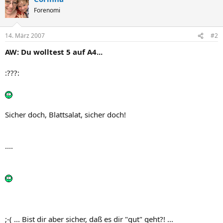
Forenomi
14. März 2007
#2
AW: Du wolltest 5 auf A4...
:???:
Sicher doch, Blattsalat, sicher doch!
....
;-( ... Bist dir aber sicher, daß es dir "gut" geht?! ...