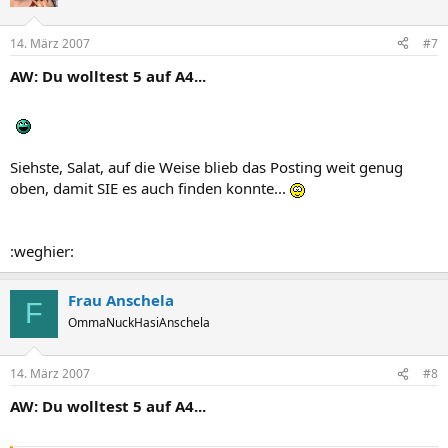
14. März 2007
#7
AW: Du wolltest 5 auf A4...
Siehste, Salat, auf die Weise blieb das Posting weit genug
oben, damit SIE es auch finden konnte...
:weghier:
Frau Anschela
F
OmmaNuckHasiAnschela
14. März 2007
#8
AW: Du wolltest 5 auf A4...