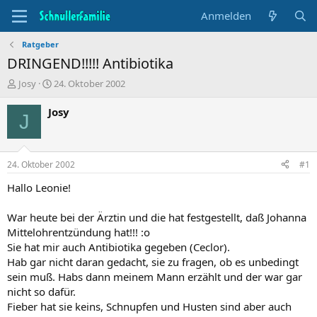
Anmelden
Ratgeber
DRINGEND!!!!! Antibiotika
T
B
Josy
24. Oktober 2002
h
e
e
g
Josy
J
m
i
e
n
n
n
s
d
24. Oktober 2002
#1
t
a
a
t
Hallo Leonie!
r
u
t
m
War heute bei der Ärztin und die hat festgestellt, daß Johanna
e
Mittelohrentzündung hat!!! :o
r
Sie hat mir auch Antibiotika gegeben (Ceclor).
Hab gar nicht daran gedacht, sie zu fragen, ob es unbedingt
sein muß. Habs dann meinem Mann erzählt und der war gar
nicht so dafür.
Fieber hat sie keins, Schnupfen und Husten sind aber auch