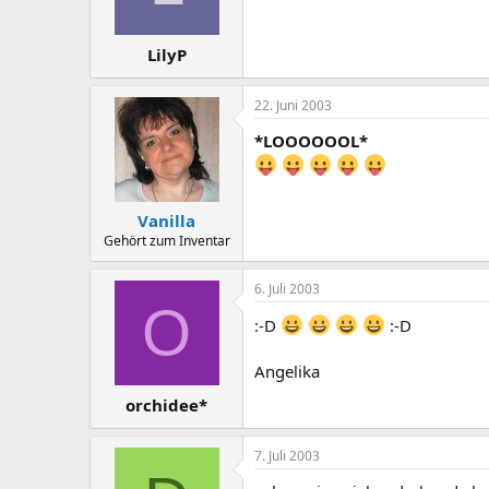
LilyP
22. Juni 2003
*LOOOOOOL*
Vanilla
Gehört zum Inventar
6. Juli 2003
O
:-D
:-D
Angelika
orchidee*
7. Juli 2003