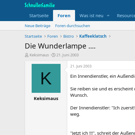
Startseite
Foren
Was ist neu
Resourc
Neue Beiträge
Foren durchsuchen
Startseite
Foren
Bistro
Kaffeeklatsch
Die Wunderlampe ....
T
B
Keksimaus
21. Juni 2003
h
e
e
g
21. Juni 2003
m
i
K
Ein Innendienstler, ein Außen
e
n
n
n
s
d
Sie reiben sie und es erscheint
t
a
Wunsch.
Keksimaus
a
t
r
u
Der Innendienstler: "Ich zuerst!
t
m
weg.
e
r
"Jetzt ich !!!", schreit der Auße