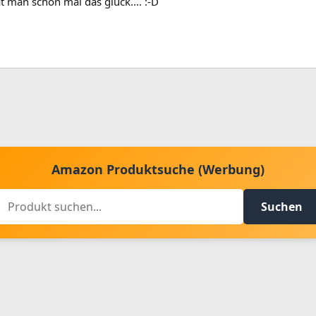
t man schon mal das glück.... :-D
Amazon Produktsuche (Werbung)
Suchen