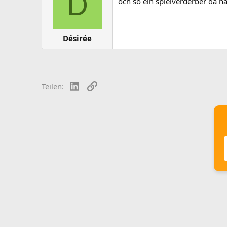
D
och so ein spielverderber da ha
Désirée
LinkedIn
Link
Teilen: