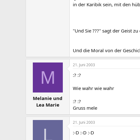
in der Karibik sein, mit den hü
"Und Sie ???" sagt der Geist z
Und die Moral von der Geschic
21. Juni 2003
M
:? :?
Wie wahr wie wahr
Melanie und
:? :?
Lea Marie
Gruss mele
21. Juni 2003
L
:-D :-D :-D