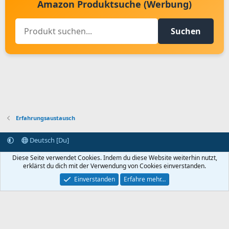
Amazon Produktsuche (Werbung)
Suchen
Erfahrungsaustausch
Deutsch [Du]
Kontakt aufnehmen
Bedingungen und Regeln
Datenschutz
Diese Seite verwendet Cookies. Indem du diese Website weiterhin nutzt,
Hilfe
Startseite
R
erklärst du dich mit der Verwendung von Cookies einverstanden.
S
S
Einverstanden
Erfahre mehr…
®
Community platform by XenForo
© 2010-2024 XenForo Ltd.