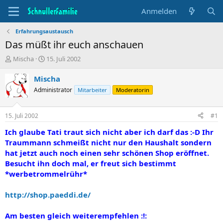
Anmelden
Erfahrungsaustausch
Das müßt ihr euch anschauen
T
B
Mischa
15. Juli 2002
h
e
e
g
Mischa
m
i
Administrator
Mitarbeiter
Moderatorin
e
n
n
n
s
d
15. Juli 2002
#1
t
a
a
t
Ich glaube Tati traut sich nicht aber ich darf das :-D Ihr
r
u
Traummann schmeißt nicht nur den Haushalt sondern
t
m
hat jetzt auch noch einen sehr schönen Shop eröffnet.
e
Besucht ihn doch mal, er freut sich bestimmt
r
*werbetrommelrühr*
http://shop.paeddi.de/
Am besten gleich weiterempfehlen :!: