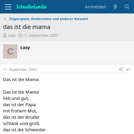
Anmelden
Fingerspiele, Kinderreime und anderer Kurzweil
das ist die mama
T
B
casy
11. September 2002
h
e
e
g
casy
C
m
i
e
n
n
n
s
d
11. September 2002
#1
t
a
a
t
Das ist die Mama
r
u
t
m
Das ist die Mama
e
lieb und gut,
r
das ist der Papa
mit frohem Mut,
das ist der Bruder
schlank und groß,
das ist die Schwester