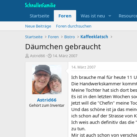
Startseite
Foren
Was ist neu
Resourc
Neue Beiträge
Foren durchsuchen
Startseite
Foren
Bistro
Kaffeeklatsch
Däumchen gebraucht
T
B
Astrid66
14. März 2007
h
e
e
g
14. März 2007
m
i
Ich brauche mal für heute 11 
e
n
n
n
Die Handwerkskammer kommt gl
s
d
Meine Tochter hat sich dort be
t
a
Es ist in den letzten Wochen s
Astrid66
a
t
Jetzt will die "Chefin" meine T
r
u
Gehört zum Inventar
Und das schöne ist ja das mei
t
m
ich schon auf der Strasse von 
e
r
Ich weis auch definitiv das die
zu tun.
Mir ist auch schon von verschi