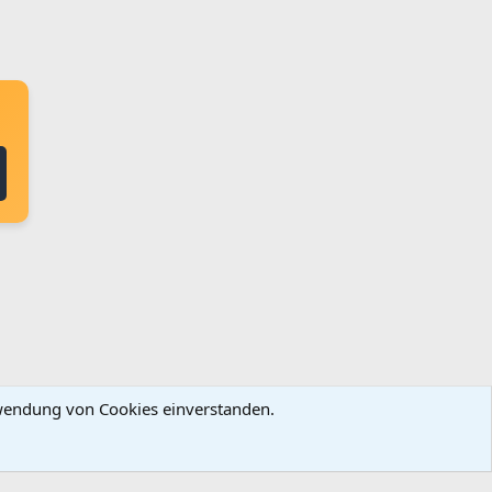
erwendung von Cookies einverstanden.
ingungen und Regeln
Datenschutz
Hilfe
Startseite
R
S
S