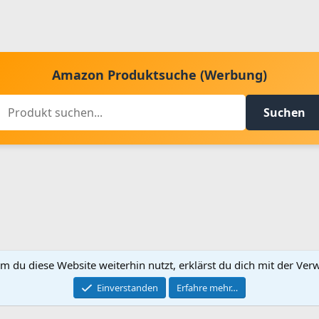
Amazon Produktsuche (Werbung)
Suchen
m du diese Website weiterhin nutzt, erklärst du dich mit der V
Kontakt aufnehmen
Bed
Einverstanden
Erfahre mehr…
®
Community platform by XenForo
© 2010-2024 XenForo Ltd.