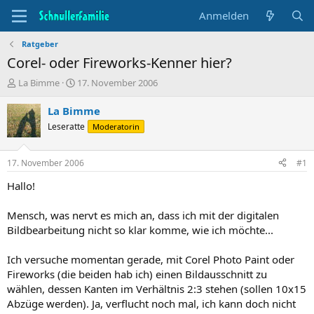
Anmelden
Ratgeber
Corel- oder Fireworks-Kenner hier?
T
B
La Bimme
17. November 2006
h
e
e
g
La Bimme
m
i
Leseratte
Moderatorin
e
n
n
n
s
d
17. November 2006
#1
t
a
a
t
Hallo!
r
u
t
m
Mensch, was nervt es mich an, dass ich mit der digitalen
e
Bildbearbeitung nicht so klar komme, wie ich möchte...
r
Ich versuche momentan gerade, mit Corel Photo Paint oder
Fireworks (die beiden hab ich) einen Bildausschnitt zu
wählen, dessen Kanten im Verhältnis 2:3 stehen (sollen 10x15
Abzüge werden). Ja, verflucht noch mal, ich kann doch nicht