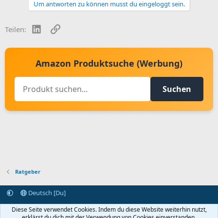
Um antworten zu können musst du eingeloggt sein.
LinkedIn
Link
Teilen:
Amazon Produktsuche (Werbung)
Suchen
Ratgeber
Deutsch [Du]
Kontakt aufnehmen
Bedingungen und Regeln
Datenschutz
Diese Seite verwendet Cookies. Indem du diese Website weiterhin nutzt,
Hilfe
Startseite
R
erklärst du dich mit der Verwendung von Cookies einverstanden.