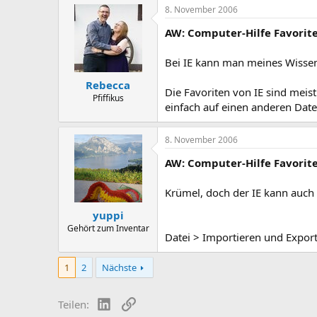
8. November 2006
AW: Computer-Hilfe Favorite
Bei IE kann man meines Wissens 
Rebecca
Die Favoriten von IE sind mei
Pfiffikus
einfach auf einen anderen Daten
8. November 2006
AW: Computer-Hilfe Favorite
Krümel, doch der IE kann auch
yuppi
Gehört zum Inventar
Datei > Importieren und Exporti
1
2
Nächste
LinkedIn
Link
Teilen: