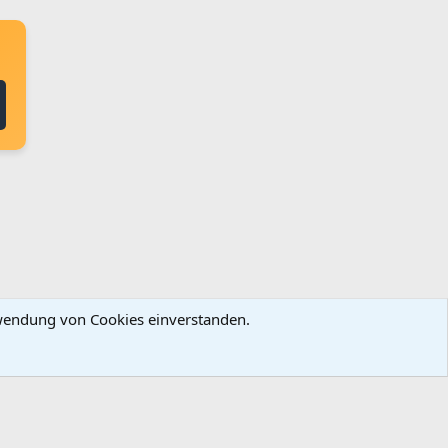
erwendung von Cookies einverstanden.
ingungen und Regeln
Datenschutz
Hilfe
Startseite
R
S
S