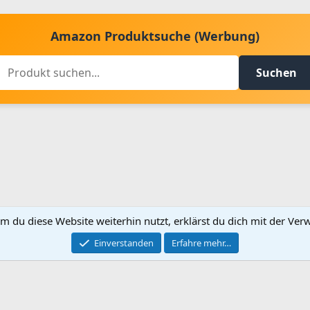
Amazon Produktsuche (Werbung)
Suchen
m du diese Website weiterhin nutzt, erklärst du dich mit der V
Kontakt aufnehmen
Bed
Einverstanden
Erfahre mehr…
®
Community platform by XenForo
© 2010-2024 XenForo Ltd.