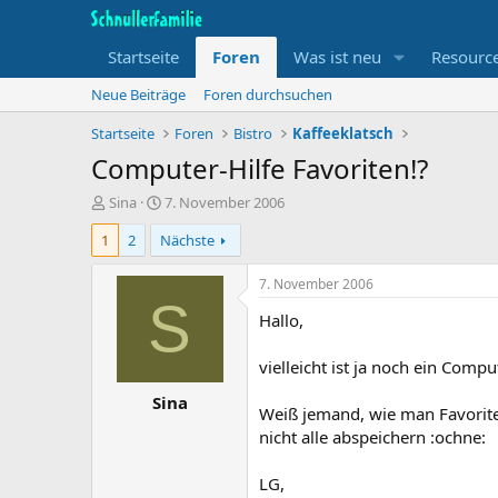
Startseite
Foren
Was ist neu
Resourc
Neue Beiträge
Foren durchsuchen
Startseite
Foren
Bistro
Kaffeeklatsch
Computer-Hilfe Favoriten!?
T
B
Sina
7. November 2006
h
e
1
2
Nächste
e
g
m
i
e
n
7. November 2006
n
n
S
Hallo,
s
d
t
a
a
t
vielleicht ist ja noch ein Comp
r
u
Sina
t
m
Weiß jemand, wie man Favoriten
e
nicht alle abspeichern :ochne:
r
LG,