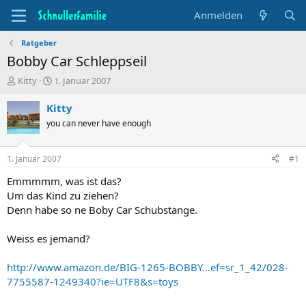
Anmelden
Ratgeber
Bobby Car Schleppseil
T
B
Kitty
1. Januar 2007
h
e
e
g
Kitty
m
i
you can never have enough
e
n
n
n
s
d
1. Januar 2007
#1
t
a
a
t
Emmmmm, was ist das?
r
u
Um das Kind zu ziehen?
t
m
Denn habe so ne Boby Car Schubstange.
e
r
Weiss es jemand?
http://www.amazon.de/BIG-1265-BOBBY...ef=sr_1_42/028-
7755587-1249340?ie=UTF8&s=toys