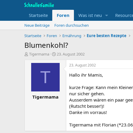
Startseite
Foren
Was ist neu
Resourc
Neue Beiträge
Foren durchsuchen
Startseite
Foren
Ernährung
Eure besten Rezepte
Blumenkohl?
T
B
Tigermama
23. August 2002
h
e
e
g
23. August 2002
m
i
T
Hallo ihr Mamis,
e
n
n
n
s
d
kurze Frage: Kann mein Kleine
t
a
nur sicher gehen.
Tigermama
a
t
Ausserdem wären ein paar geeig
r
u
(Rutscht besser!)!
t
m
Danke im vorraus!
e
r
Tigermama mit Florian (*23.06