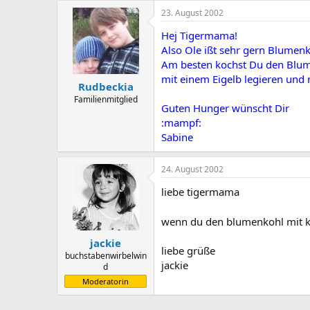
23. August 2002
Hej Tigermama!
Also Ole ißt sehr gern Blumen
Am besten kochst Du den Blum
mit einem Eigelb legieren und 
Rudbeckia
Familienmitglied
Guten Hunger wünscht Dir
:mampf:
Sabine
24. August 2002
liebe tigermama
wenn du den blumenkohl mit k
jackie
liebe grüße
buchstabenwirbelwin
jackie
d
Moderatorin