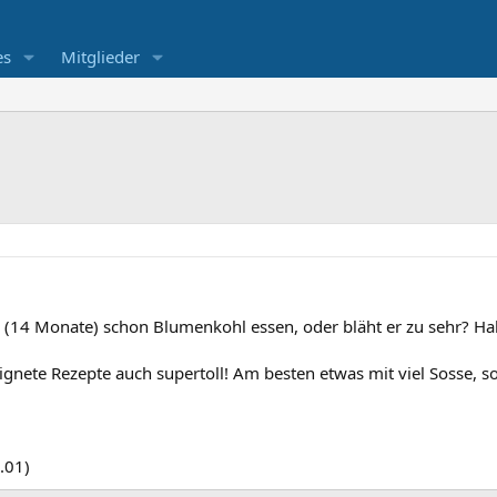
es
Mitglieder
r (14 Monate) schon Blumenkohl essen, oder bläht er zu sehr? H
nete Rezepte auch supertoll! Am besten etwas mit viel Sosse, s
.01)