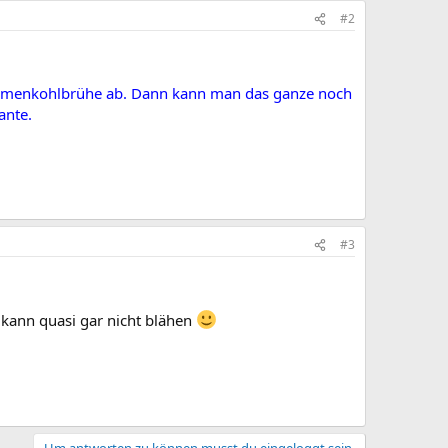
#2
lumenkohlbrühe ab. Dann kann man das ganze noch
ante.
#3
kann quasi gar nicht blähen
Um antworten zu können musst du eingeloggt sein.