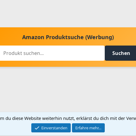
Amazon Produktsuche (Werbung)
Suchen
m du diese Website weiterhin nutzt, erklärst du dich mit der V
Kontakt aufnehmen
Bed
Einverstanden
Erfahre mehr…
®
Community platform by XenForo
© 2010-2024 XenForo Ltd.