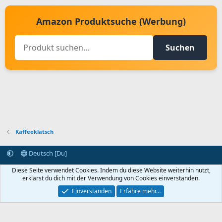
Amazon Produktsuche (Werbung)
Suchen
Kaffeeklatsch
Deutsch [Du]
Kontakt aufnehmen
Bedingungen und Regeln
Datenschutz
Diese Seite verwendet Cookies. Indem du diese Website weiterhin nutzt,
Hilfe
Startseite
R
erklärst du dich mit der Verwendung von Cookies einverstanden.
S
S
Einverstanden
Erfahre mehr…
®
Community platform by XenForo
© 2010-2024 XenForo Ltd.