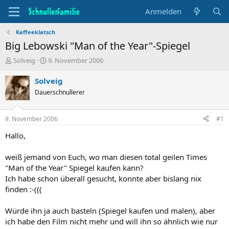
Anmelden
Kaffeeklatsch
Big Lebowski "Man of the Year"-Spiegel
T
B
Solveig
9. November 2006
h
e
e
g
Solveig
m
i
Dauerschnullerer
e
n
n
n
s
d
9. November 2006
#1
t
a
a
t
Hallo,
r
u
t
m
weiß jemand von Euch, wo man diesen total geilen Times
e
"Man of the Year" Spiegel kaufen kann?
r
Ich habe schon überall gesucht, konnte aber bislang nix
finden :-(((
Würde ihn ja auch basteln (Spiegel kaufen und malen), aber
ich habe den Film nicht mehr und will ihn so ähnlich wie nur