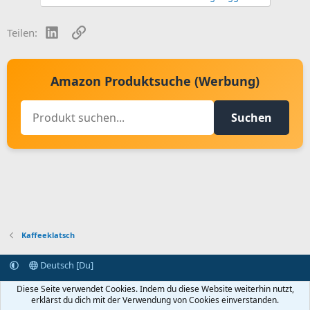
LinkedIn
Link
Teilen:
Amazon Produktsuche (Werbung)
Suchen
Kaffeeklatsch
Deutsch [Du]
Kontakt aufnehmen
Bedingungen und Regeln
Datenschutz
Diese Seite verwendet Cookies. Indem du diese Website weiterhin nutzt,
Hilfe
Startseite
R
erklärst du dich mit der Verwendung von Cookies einverstanden.
S