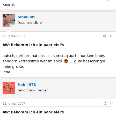
kannst!!
lena0809
Dauerschnullerer
22. Januar 2007
#3
AW: Bekomm ich ein paar eiei's
autsch, gerhard hat das seit samstag auch, nur kein baby,
sondern katzenstreu war im spiel
... gute besserung!!!
liebe grüße,
lena.
Hobi1978
Gehört zum Inventar
22. Januar 2007
#4
AW: Bekomm ich ein paar eiei's