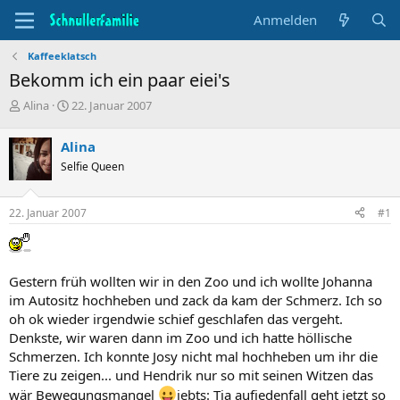
Anmelden
Kaffeeklatsch
Bekomm ich ein paar eiei's
T
B
Alina
22. Januar 2007
h
e
e
g
Alina
m
i
Selfie Queen
e
n
n
n
s
d
22. Januar 2007
#1
t
a
a
t
r
u
t
m
Gestern früh wollten wir in den Zoo und ich wollte Johanna
e
r
im Autositz hochheben und zack da kam der Schmerz. Ich so
oh ok wieder irgendwie schief geschlafen das vergeht.
Denkste, wir waren dann im Zoo und ich hatte höllische
Schmerzen. Ich konnte Josy nicht mal hochheben um ihr die
Tiere zu zeigen... und Hendrik nur so mit seinen Witzen das
wär Bewegungsmangel
iebts: Tja aufjedenfall geht jetzt so