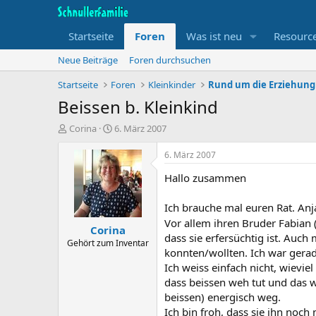
Startseite
Foren
Was ist neu
Resourc
Neue Beiträge
Foren durchsuchen
Startseite
Foren
Kleinkinder
Rund um die Erziehung
Beissen b. Kleinkind
T
B
Corina
6. März 2007
h
e
e
g
6. März 2007
m
i
Hallo zusammen
e
n
n
n
s
d
Ich brauche mal euren Rat. Anj
t
a
Vor allem ihren Bruder Fabian (
Corina
a
t
dass sie erfersüchtig ist. Auc
r
u
Gehört zum Inventar
konnten/wollten. Ich war gerad
t
m
Ich weiss einfach nicht, wievie
e
r
dass beissen weh tut und das wi
beissen) energisch weg.
Ich bin froh, dass sie ihn noch 