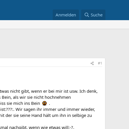
Anmelden
Suche
#1
twas nicht gibt, wenn er bei mir ist usw. Ich denk,
s Bein, als wir sie nicht hochnehmen
ss sie mich ins Bein
.
 ist:???:. Wir sagen ihr immer und immer wieder,
it der sie seine Hand hält um ihn in selbige zu
esmal nachgibt, wenn wie etwas will:-?.