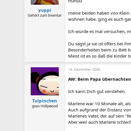
Huhuu
yuppi
meine beiden haben von Klein a
Gehört zum Inventar
wohnen habe, ging es auch gar
Ich würde es mal versuchen, m
Du sagst ja sie ist öfters bei 
Besonderheiten beim zu Bett br
Meist ist es so daß die Kinder
18. Dezember 2006
AW: Beim Papa übernachten
Ich kann Dich gut verstehen.
Tulpinchen
Marlene war 10 Monate alt, als 
goes Hollywood
Auch aufgrund der Distanz von 
Marlenes Vater, der auf sein "R
Aber weil auch Marlene schlecht