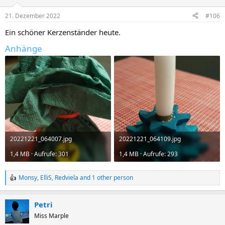
o
n
21. Dezember 2022
#106
s
:
Ein schöner Kerzenständer heute.
Anhänge
20221221_064007.jpg
20221221_064109.jpg
1,4 MB · Aufrufe: 301
1,4 MB · Aufrufe: 293
Monsy
,
ElliS
,
Redviela
and 1 other person
R
e
a
Petri
c
t
Miss Marple
i