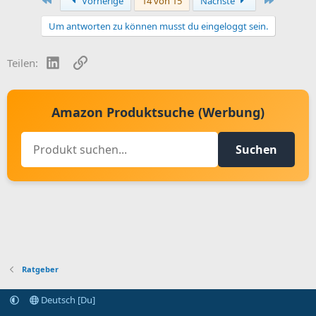
Vorherige
14 von 15
Nächste
c
t
Um antworten zu können musst du eingeloggt sein.
i
o
n
LinkedIn
Link
Teilen:
s
:
Amazon Produktsuche (Werbung)
Suchen
Ratgeber
Deutsch [Du]