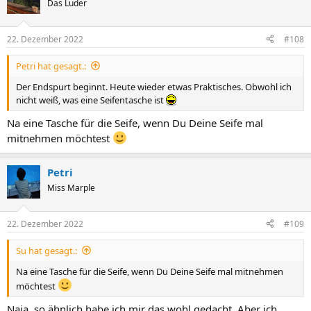
Das Luder
i
o
n
22. Dezember 2022
#108
s
:
Petri hat gesagt.:
Der Endspurt beginnt. Heute wieder etwas Praktisches. Obwohl ich
nicht weiß, was eine Seifentasche ist
Na eine Tasche für die Seife, wenn Du Deine Seife mal
mitnehmen möchtest
Petri
Miss Marple
22. Dezember 2022
#109
Su hat gesagt.:
Na eine Tasche für die Seife, wenn Du Deine Seife mal mitnehmen
möchtest
Naja, so ähnlich habe ich mir das wohl gedacht. Aber ich