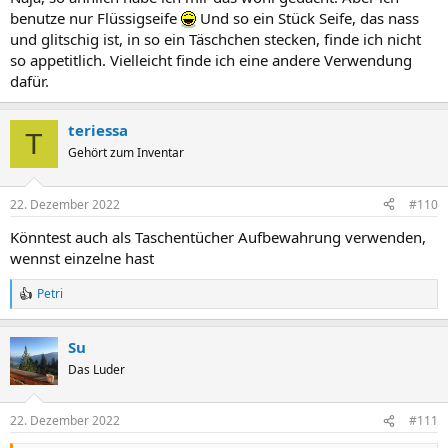
benutze nur Flüssigseife
Und so ein Stück Seife, das nass
und glitschig ist, in so ein Täschchen stecken, finde ich nicht
so appetitlich. Vielleicht finde ich eine andere Verwendung
dafür.
teriessa
T
Gehört zum Inventar
22. Dezember 2022
#110
Könntest auch als Taschentücher Aufbewahrung verwenden,
wennst einzelne hast
Petri
R
e
a
Su
c
t
Das Luder
i
o
n
22. Dezember 2022
#111
s
: