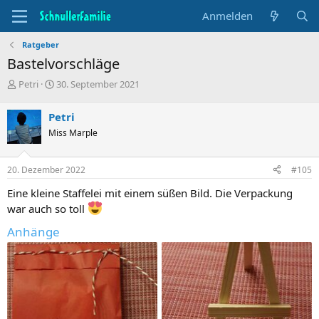
Anmelden
Ratgeber
Bastelvorschläge
T
B
Petri
30. September 2021
h
e
e
g
Petri
m
i
Miss Marple
e
n
n
n
s
d
20. Dezember 2022
#105
t
a
a
t
Eine kleine Staffelei mit einem süßen Bild. Die Verpackung
r
u
war auch so toll
t
m
e
Anhänge
r