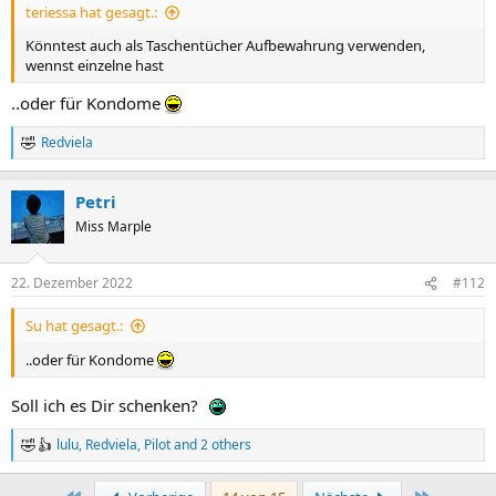
teriessa hat gesagt.:
Könntest auch als Taschentücher Aufbewahrung verwenden,
wennst einzelne hast
..oder für Kondome
Redviela
R
e
a
Petri
c
t
Miss Marple
i
o
n
22. Dezember 2022
#112
s
:
Su hat gesagt.:
..oder für Kondome
Soll ich es Dir schenken?
lulu
,
Redviela
,
Pilot
and 2 others
R
e
a
Erste
Letzte