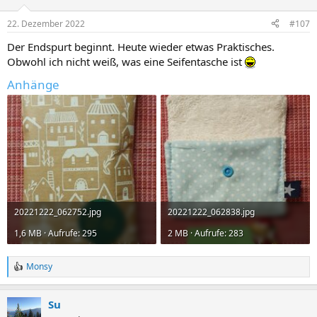
o
n
22. Dezember 2022
#107
s
:
Der Endspurt beginnt. Heute wieder etwas Praktisches.
Obwohl ich nicht weiß, was eine Seifentasche ist
Anhänge
20221222_062752.jpg
20221222_062838.jpg
1,6 MB · Aufrufe: 295
2 MB · Aufrufe: 283
Monsy
R
e
a
Su
c
t