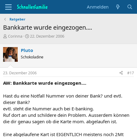
Anmelden
Ratgeber
Bankkarte wurde eingezogen....
T
B
Corinna
22. Dezember 2006
h
e
e
g
Pluto
m
i
Schokoladine
e
n
n
n
s
d
23. Dezember 2006
#17
t
a
a
t
AW: Bankkarte wurde eingezogen....
r
u
t
m
Hast du eine Notfall Nummer von deiner Bank? und evtl.
e
dieser Bank?
r
evtl. steht die Nummer auch bei E-banking.
Ruf dort an und schildere dein Problem. Ausserdem können
die dir genau sagen ob die Karte mom. abgelaufen ist.
Eine abgelaufene Kart ist EIGENTLICH meistens noch 2Mt