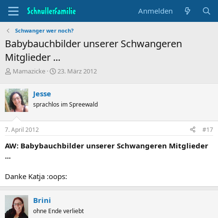
Anmelden
Schwanger wer noch?
Babybauchbilder unserer Schwangeren
Mitglieder ...
T
B
Mamazicke
23. März 2012
h
e
e
g
Jesse
m
i
sprachlos im Spreewald
e
n
n
n
s
d
7. April 2012
#17
t
a
a
t
AW: Babybauchbilder unserer Schwangeren Mitglieder
r
u
...
t
m
e
Danke Katja :oops:
r
Brini
ohne Ende verliebt