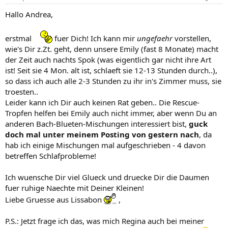
Hallo Andrea,
erstmal
fuer Dich! Ich kann mir
ungefaehr
vorstellen,
wie's Dir z.Zt. geht, denn unsere Emily (fast 8 Monate) macht
der Zeit auch nachts Spok (was eigentlich gar nicht ihre Art
ist! Seit sie 4 Mon. alt ist, schlaeft sie 12-13 Stunden durch..),
so dass ich auch alle 2-3 Stunden zu ihr in's Zimmer muss, sie
troesten..
Leider kann ich Dir auch keinen Rat geben.. Die Rescue-
Tropfen helfen bei Emily auch nicht immer, aber wenn Du an
anderen Bach-Blueten-Mischungen interessiert bist,
guck
doch mal unter meinem Posting von gestern nach
, da
hab ich einige Mischungen mal aufgeschrieben - 4 davon
betreffen Schlafprobleme!
Ich wuensche Dir viel Glueck und druecke Dir die Daumen
fuer ruhige Naechte mit Deiner Kleinen!
Liebe Gruesse aus Lissabon
,
P.S.: Jetzt frage ich das, was mich Regina auch bei meiner