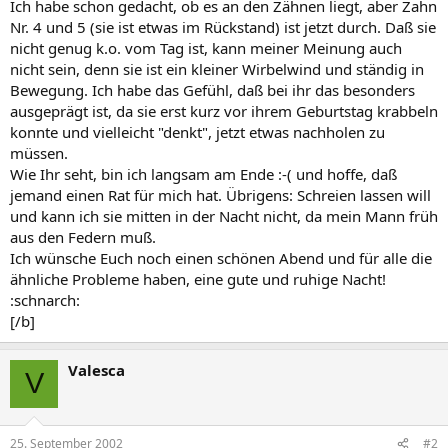
Ich habe schon gedacht, ob es an den Zähnen liegt, aber Zahn
Nr. 4 und 5 (sie ist etwas im Rückstand) ist jetzt durch. Daß sie
nicht genug k.o. vom Tag ist, kann meiner Meinung auch
nicht sein, denn sie ist ein kleiner Wirbelwind und ständig in
Bewegung. Ich habe das Gefühl, daß bei ihr das besonders
ausgeprägt ist, da sie erst kurz vor ihrem Geburtstag krabbeln
konnte und vielleicht "denkt", jetzt etwas nachholen zu
müssen.
Wie Ihr seht, bin ich langsam am Ende :-( und hoffe, daß
jemand einen Rat für mich hat. Übrigens: Schreien lassen will
und kann ich sie mitten in der Nacht nicht, da mein Mann früh
aus den Federn muß.
Ich wünsche Euch noch einen schönen Abend und für alle die
ähnliche Probleme haben, eine gute und ruhige Nacht!
:schnarch:
[/b]
Valesca
V
25. September 2002
#2