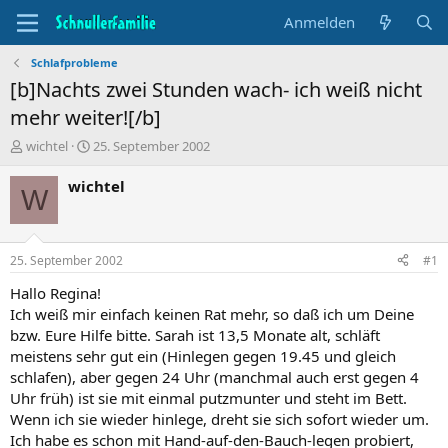
Anmelden
Schlafprobleme
[b]Nachts zwei Stunden wach- ich weiß nicht
mehr weiter![/b]
T
B
wichtel
25. September 2002
h
e
e
g
wichtel
W
m
i
e
n
n
n
s
d
25. September 2002
#1
t
a
a
t
Hallo Regina!
r
u
Ich weiß mir einfach keinen Rat mehr, so daß ich um Deine
t
m
bzw. Eure Hilfe bitte. Sarah ist 13,5 Monate alt, schläft
e
meistens sehr gut ein (Hinlegen gegen 19.45 und gleich
r
schlafen), aber gegen 24 Uhr (manchmal auch erst gegen 4
Uhr früh) ist sie mit einmal putzmunter und steht im Bett.
Wenn ich sie wieder hinlege, dreht sie sich sofort wieder um.
Ich habe es schon mit Hand-auf-den-Bauch-legen probiert,