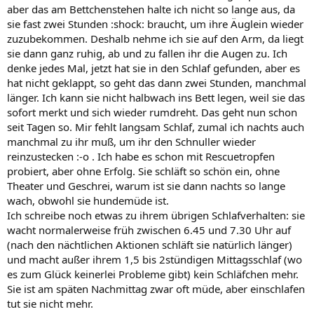
aber das am Bettchenstehen halte ich nicht so lange aus, da
sie fast zwei Stunden :shock: braucht, um ihre Äuglein wieder
zuzubekommen. Deshalb nehme ich sie auf den Arm, da liegt
sie dann ganz ruhig, ab und zu fallen ihr die Augen zu. Ich
denke jedes Mal, jetzt hat sie in den Schlaf gefunden, aber es
hat nicht geklappt, so geht das dann zwei Stunden, manchmal
länger. Ich kann sie nicht halbwach ins Bett legen, weil sie das
sofort merkt und sich wieder rumdreht. Das geht nun schon
seit Tagen so. Mir fehlt langsam Schlaf, zumal ich nachts auch
manchmal zu ihr muß, um ihr den Schnuller wieder
reinzustecken :-o . Ich habe es schon mit Rescuetropfen
probiert, aber ohne Erfolg. Sie schläft so schön ein, ohne
Theater und Geschrei, warum ist sie dann nachts so lange
wach, obwohl sie hundemüde ist.
Ich schreibe noch etwas zu ihrem übrigen Schlafverhalten: sie
wacht normalerweise früh zwischen 6.45 und 7.30 Uhr auf
(nach den nächtlichen Aktionen schläft sie natürlich länger)
und macht außer ihrem 1,5 bis 2stündigen Mittagsschlaf (wo
es zum Glück keinerlei Probleme gibt) kein Schläfchen mehr.
Sie ist am späten Nachmittag zwar oft müde, aber einschlafen
tut sie nicht mehr.