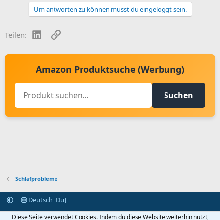
Um antworten zu können musst du eingeloggt sein.
LinkedIn
Link
Teilen:
Amazon Produktsuche (Werbung)
Suchen
Schlafprobleme
Deutsch [Du]
Kontakt aufnehmen
Bedingungen und Regeln
Datenschutz
Diese Seite verwendet Cookies. Indem du diese Website weiterhin nutzt,