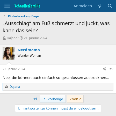
Anmelden
Kinderkrankenpflege
„Ausschlag“ am Fuß schmerzt und juckt, was
kann das sein?
T
B
Dajana
21. Januar 2024
h
e
e
g
Nerdmama
m
i
Wonder Woman
e
n
n
n
s
d
22. Januar 2024
#9
t
a
a
t
Nee, die können auch einfach so geschlossen austrocknen...
r
u
t
m
Dajana
R
e
e
r
a
Erste
Vorherige
2 von 2
c
t
Um antworten zu können musst du eingeloggt sein.
i
o