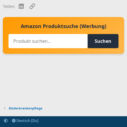
n
LinkedIn
Link
Teilen:
s
:
Amazon Produktsuche (Werbung)
Suchen
Kinderkrankenpflege
Deutsch [Du]