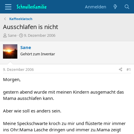
Anmelden
Kaffeeklatsch
Ausschlafen is nicht
T
B
Sane
9. Dezember 2006
h
e
e
g
Sane
m
i
Gehört zum Inventar
e
n
n
n
s
d
9. Dezember 2006
#1
t
a
a
t
Morgen,
r
u
t
m
gestern abend wurde mit meinen Kindern ausgemacht das
e
Mama ausschlafen kann.
r
Aber wie soll es anders sein.
Meine Speckschwarte kroch zu mir und flüsterte mir immer
ins Ohr:Mama Lasche dringen und immer zu.Mama zeigt