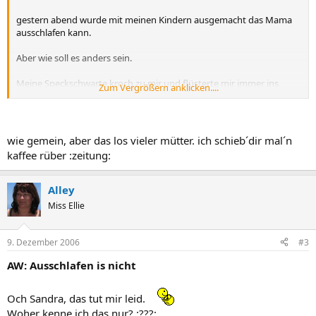
gestern abend wurde mit meinen Kindern ausgemacht das Mama
ausschlafen kann.
Aber wie soll es anders sein.
Meine Speckschwarte kroch zu mir und flüsterte mir immer ins
Zum Vergrößern anklicken....
Ohr:Mama Lasche dringen und immer zu.Mama zeigt keine regung
in der Hoffnung Speckschwarte gibt ruhe aber leider nicht ihre
Stimme wurde immer lauter
da tauchte noch eine Stimme
aus den dunklen auf: Emy soll ich dir die Flasche machen?
wie gemein, aber das los vieler mütter. ich schieb´dir mal´n
Speckschwarte noch lauter:NEIN Mama.
kaffee rüber :zeitung:
Da kam Stimme nr.3:Laßt doch Mama schlafen sie muß doch heute
abend arbeiten.Und das in einer Lautstärke die jeden D-Zug
Alley
übertönt.
Miss Ellie
Das wars mit ausschlafen so kroch Mama um 6 Uhr aus dem
Bett:ochne:
9. Dezember 2006
#3
AW: Ausschlafen is nicht
Och Sandra, das tut mir leid.
Woher kenne ich das nur? :???: