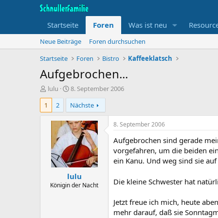
Startseite
Foren
Was ist neu
Resourc
Neue Beiträge
Foren durchsuchen
Startseite
Foren
Bistro
Kaffeeklatsch
Aufgebrochen...
T
B
lulu
8. September 2006
h
e
1
2
Nächste
e
g
m
i
e
n
8. September 2006
n
n
Aufgebrochen sind gerade mei
s
d
t
a
vorgefahren, um die beiden ein
a
t
ein Kanu. Und weg sind sie au
r
u
lulu
t
m
Die kleine Schwester hat natürl
e
Königin der Nacht
r
Jetzt freue ich mich, heute a
mehr darauf, daß sie Sonntagm