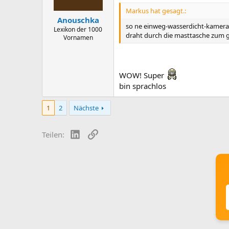
Markus hat gesagt.:
Anouschka
so ne einweg-wasserdicht-kamera 
Lexikon der 1000
draht durch die masttasche zum 
Vornamen
WOW! Super
bin sprachlos
1
2
Nächste
LinkedIn
Link
Teilen: