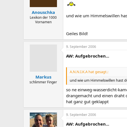
Anouschka
und wie um Himmelswillen hast
Lexikon der 1000
Vornamen
Geiles Bild!
9. September 2006
AW: Aufgebrochen...
A.N.N.I.K.A hat gesagt.:
Markus
und wie um Himmelswillen hast du
schlimmer Finger
so ne einweg-wasserdicht-kame
drangemacht und einen draht 
hat ganz gut geklappt
9. September 2006
AW: Aufgebrochen...