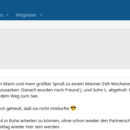
es
Mitglieder
n Mann und mein größter Sproß zu einem Männer-Zelt-Wochenend
zusacken. Danach wurden noch Freund J. und Sohn L. abgeholt. Da
f dem Weg zum See.
ich geheult, daß sie nicht mitdurfte
.
bend in Ruhe arbeiten zu können, ohne schon wieder den Partne
ittag wieder hier sein werden.