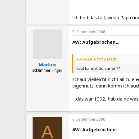
ich find das toll, wenn Papa u
9. September 2006
AW: Aufgebrochen...
A.N.N.I.K.A hat gesagt.:
Markus
cool kannst du surfen??
schlimmer Finger
schaut vielleicht nicht all zu e
eigennutz, dann komm ich auch
...das war 1992, hab da ne was
9. September 2006
A
AW: Aufgebrochen...