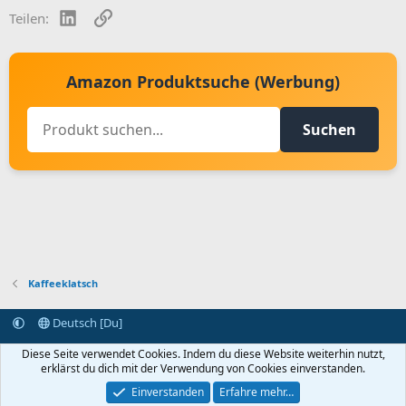
LinkedIn
Link
Teilen:
Amazon Produktsuche (Werbung)
Suchen
Kaffeeklatsch
Deutsch [Du]
Kontakt aufnehmen
Bedingungen und Regeln
Datenschutz
Diese Seite verwendet Cookies. Indem du diese Website weiterhin nutzt,
Hilfe
Startseite
R
erklärst du dich mit der Verwendung von Cookies einverstanden.
S
S
Einverstanden
Erfahre mehr…
®
Community platform by XenForo
© 2010-2024 XenForo Ltd.