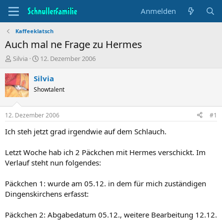
Anmelden
Kaffeeklatsch
Auch mal ne Frage zu Hermes
T
B
Silvia
12. Dezember 2006
h
e
e
g
Silvia
m
i
Showtalent
e
n
n
n
s
d
12. Dezember 2006
#1
t
a
a
t
Ich steh jetzt grad irgendwie auf dem Schlauch.
r
u
t
m
Letzt Woche hab ich 2 Päckchen mit Hermes verschickt. Im
e
Verlauf steht nun folgendes:
r
Päckchen 1: wurde am 05.12. in dem für mich zuständigen
Dingenskirchens erfasst:
Päckchen 2: Abgabedatum 05.12., weitere Bearbeitung 12.12.