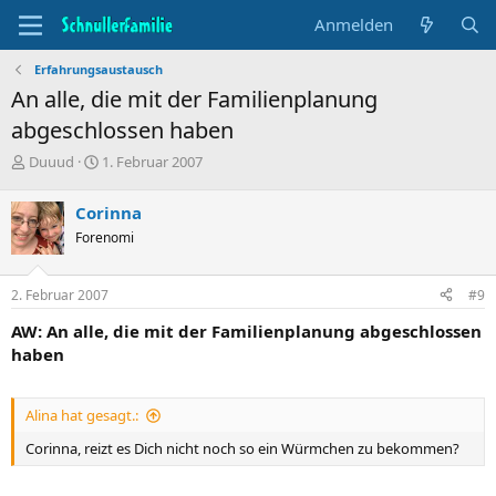
Anmelden
Erfahrungsaustausch
An alle, die mit der Familienplanung
abgeschlossen haben
T
B
Duuud
1. Februar 2007
h
e
e
g
Corinna
m
i
Forenomi
e
n
n
n
s
d
2. Februar 2007
#9
t
a
a
t
AW: An alle, die mit der Familienplanung abgeschlossen
r
u
haben
t
m
e
r
Alina hat gesagt.:
Corinna, reizt es Dich nicht noch so ein Würmchen zu bekommen?