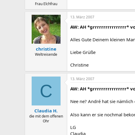
Frau Elchfrau
13. März 2007
AW: AH *grrrrrrrrrrrrrrrr* 
Alles Gute Deinem kleinen Mann,
christine
Liebe Grüße
Weltreisende
Christine
13. März 2007
C
AW: AH *grrrrrrrrrrrrrrrr* 
Nee ne? André hat sie nämlich
Claudia H.
Also kann er sie nochmal be
die mit dem offenen
Ohr
LG
Claudia