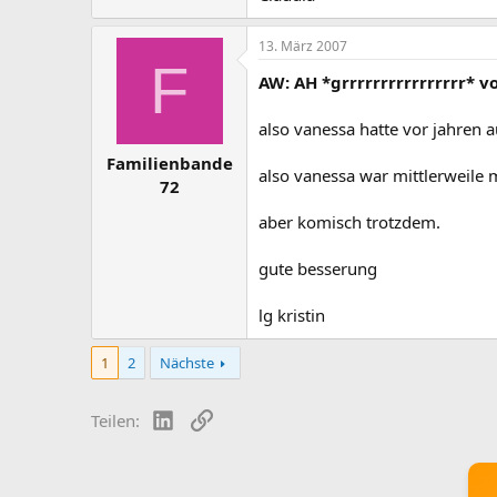
13. März 2007
F
AW: AH *grrrrrrrrrrrrrrrr* 
also vanessa hatte vor jahren a
Familienbande
also vanessa war mittlerweil
72
aber komisch trotzdem.
gute besserung
lg kristin
1
2
Nächste
LinkedIn
Link
Teilen: