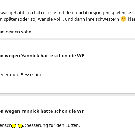
owas gehabt.. da hab ich sie mit dem nachbarsjungen spielen las
en später (oder so) war sie voll.. und dann ihre schwestern
kla
an deinen sohn !
von wegen Yannick hatte schon die WP
eder gute Besserung!
von wegen Yannick hatte schon die WP
Mensch
, :besserung für den Lütten.