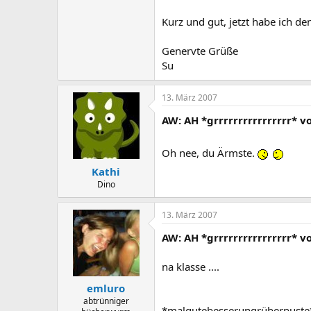
Kurz und gut, jetzt habe ich d
Genervte Grüße
Su
13. März 2007
AW: AH *grrrrrrrrrrrrrrrr* 
Oh nee, du Ärmste.
Kathi
Dino
13. März 2007
AW: AH *grrrrrrrrrrrrrrrr* 
na klasse ....
emluro
abtrünniger
*malgutebesserungrüberpuste