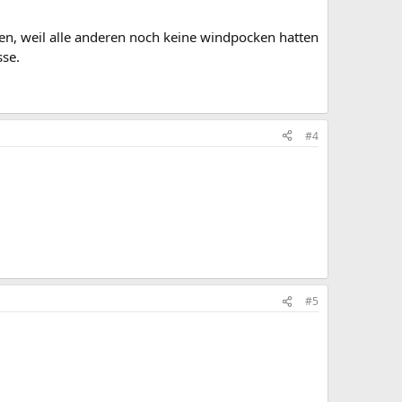
sen, weil alle anderen noch keine windpocken hatten
sse.
#4
#5