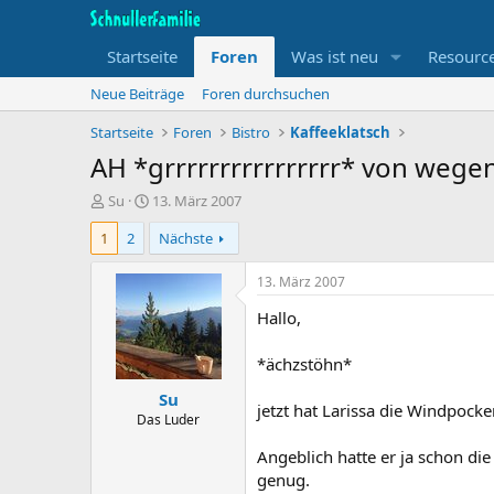
Startseite
Foren
Was ist neu
Resourc
Neue Beiträge
Foren durchsuchen
Startseite
Foren
Bistro
Kaffeeklatsch
AH *grrrrrrrrrrrrrrrr* von wege
T
B
Su
13. März 2007
h
e
1
2
Nächste
e
g
m
i
e
n
13. März 2007
n
n
Hallo,
s
d
t
a
a
t
*ächzstöhn*
r
u
Su
t
m
jetzt hat Larissa die Windpocke
e
Das Luder
r
Angeblich hatte er ja schon di
genug.