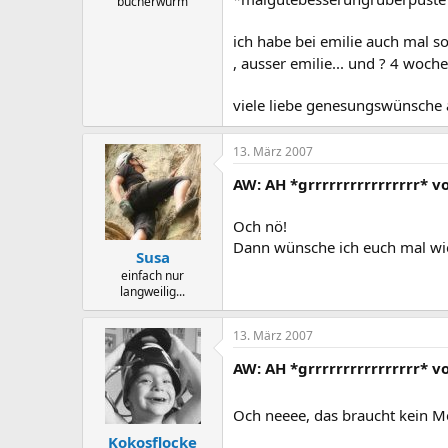
bücherwurm
ich habe bei emilie auch mal s
, ausser emilie... und ? 4 woch
viele liebe genesungswünsche 
13. März 2007
AW: AH *grrrrrrrrrrrrrrrr* 
Och nö!
Dann wünsche ich euch mal wi
Susa
einfach nur
langweilig...
13. März 2007
AW: AH *grrrrrrrrrrrrrrrr* 
Och neeee, das braucht kein 
Kokosflocke