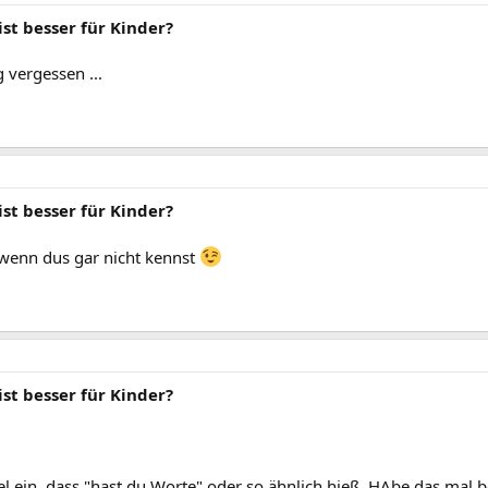
ist besser für Kinder?
g vergessen ...
ist besser für Kinder?
wenn dus gar nicht kennst
ist besser für Kinder?
piel ein, dass "hast du Worte" oder so ähnlich hieß. HAbe das mal 