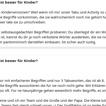
ist besser für Kinder?
s Kinderversionen? Weil wenn ich mir unser Tabu und Activity so a
ele Begriffe vorkommen, die sie wahrscheinlich noch nie gehört ha
wer täte sie zu umschreiben.
it selbstausgedachten Begriffen probieren: Du überlegst dir ein W
 ist, kannst du dir ja noch verbotene Wörter ausdenken, die sie 
r pantomimisch darstellen einbauen. Ist sicher auch lustig.
ist besser für Kinder?
nior mit einfacheren Begriffen und nur 3 Tabuworten, das ist ab 8.
die Begriffe aussortieren die für sie noch nicht gehe. Mit Erklären
t so oft. Für ne Neunjährige gehen wesentlich mehr Begriffe, es si
leine und ich ein Team und die Große und der Papa. Die Kleine tu
ams fast gleich schnell voran ;-) Der Spaßfaktor ist so leider fü