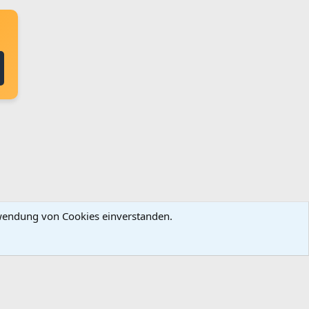
erwendung von Cookies einverstanden.
ingungen und Regeln
Datenschutz
Hilfe
Startseite
R
S
S