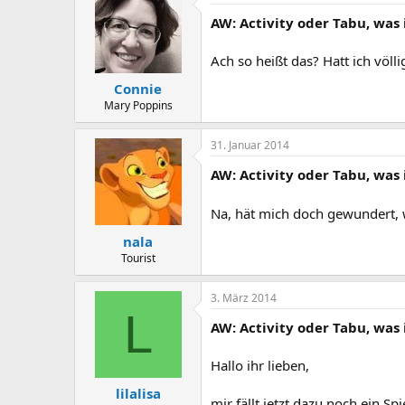
AW: Activity oder Tabu, was 
Ach so heißt das? Hatt ich völli
Connie
Mary Poppins
31. Januar 2014
AW: Activity oder Tabu, was 
Na, hät mich doch gewundert, 
nala
Tourist
3. März 2014
L
AW: Activity oder Tabu, was 
Hallo ihr lieben,
lilalisa
mir fällt jetzt dazu noch ein S