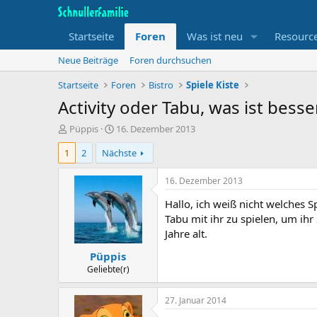
Startseite
Foren
Was ist neu
Resourc
Neue Beiträge
Foren durchsuchen
Startseite
Foren
Bistro
Spiele Kiste
Activity oder Tabu, was ist besse
T
B
Püppis
16. Dezember 2013
h
e
1
2
Nächste
e
g
m
i
e
n
16. Dezember 2013
n
n
Hallo, ich weiß nicht welches 
s
d
t
a
Tabu mit ihr zu spielen, um ihr
a
t
Jahre alt.
r
u
Püppis
t
m
e
Geliebte(r)
r
27. Januar 2014