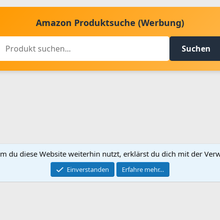
Amazon Produktsuche (Werbung)
Suchen
m du diese Website weiterhin nutzt, erklärst du dich mit der V
Kontakt aufnehmen
Bed
Einverstanden
Erfahre mehr…
®
Community platform by XenForo
© 2010-2024 XenForo Ltd.