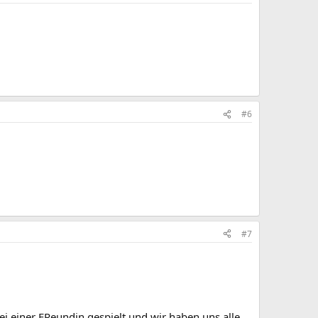
#6
#7
bei einer FReundin gespielt und wir haben uns alle