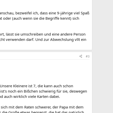
nschau, bezweifel ich, dass eine 9-jährige viel Spaß
t oder (auch wenn sie die Begriffe kennt) sich
ort, lässt sie umschreiben und eine andere Person
nicht verwenden darf. Und zur Abwechslung vllt ein
#3
 Unsere Kleinere ist 7, die kann auch schon
 ist's noch ein Bißchen schwierig für sie, deswegen
nd auch wirklich viele Karten dabei.
t sich mit dem Raten schwerer, der Papa mit dem
r die Große etwas begrenzt, die hat das natürlich