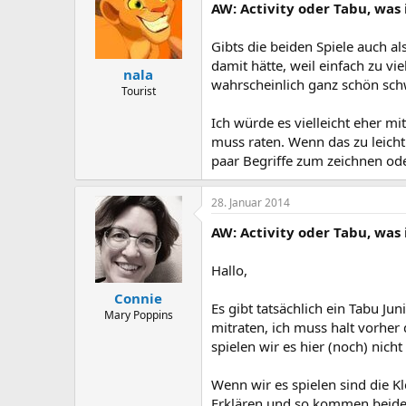
AW: Activity oder Tabu, was 
Gibts die beiden Spiele auch al
damit hätte, weil einfach zu vi
nala
wahrscheinlich ganz schön sch
Tourist
Ich würde es vielleicht eher m
muss raten. Wenn das zu leicht
paar Begriffe zum zeichnen ode
28. Januar 2014
AW: Activity oder Tabu, was 
Hallo,
Connie
Es gibt tatsächlich ein Tabu Ju
Mary Poppins
mitraten, ich muss halt vorher 
spielen wir es hier (noch) nich
Wenn wir es spielen sind die K
Erklären und so kommen beide Te