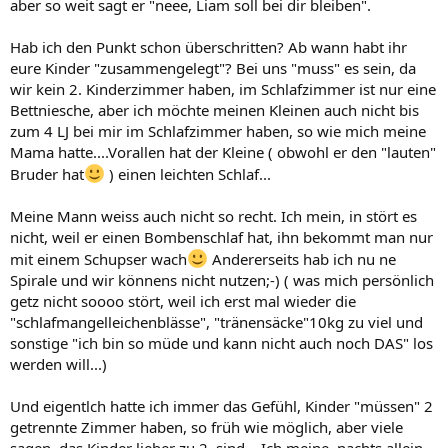
aber so weit sagt er "neee, Liam soll bei dir bleiben".
Hab ich den Punkt schon überschritten? Ab wann habt ihr
eure Kinder "zusammengelegt"? Bei uns "muss" es sein, da
wir kein 2. Kinderzimmer haben, im Schlafzimmer ist nur eine
Bettniesche, aber ich möchte meinen Kleinen auch nicht bis
zum 4 LJ bei mir im Schlafzimmer haben, so wie mich meine
Mama hatte....Vorallen hat der Kleine ( obwohl er den "lauten"
Bruder hat
) einen leichten Schlaf...
Meine Mann weiss auch nicht so recht. Ich mein, in stört es
nicht, weil er einen Bombenschlaf hat, ihn bekommt man nur
mit einem Schupser wach
Andererseits hab ich nu ne
Spirale und wir könnens nicht nutzen;-) ( was mich persönlich
getz nicht soooo stört, weil ich erst mal wieder die
"schlafmangelleichenblässe", "tränensäcke"10kg zu viel und
sonstige "ich bin so müde und kann nicht auch noch DAS" los
werden will...)
Und eigentlch hatte ich immer das Gefühl, Kinder "müssen" 2
getrennte Zimmer haben, so früh wie möglich, aber viele
sagen, das Kinder lieber zu 2. sind... Ich meine, nachts allein