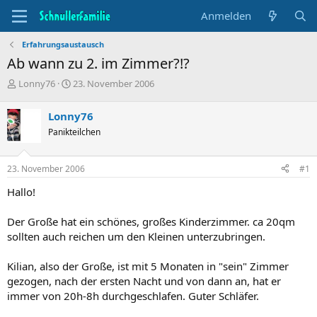
Anmelden
Erfahrungsaustausch
Ab wann zu 2. im Zimmer?!?
T
B
Lonny76
23. November 2006
h
e
e
g
Lonny76
m
i
Panikteilchen
e
n
n
n
s
d
23. November 2006
#1
t
a
a
t
Hallo!
r
u
t
m
Der Große hat ein schönes, großes Kinderzimmer. ca 20qm
e
sollten auch reichen um den Kleinen unterzubringen.
r
Kilian, also der Große, ist mit 5 Monaten in "sein" Zimmer
gezogen, nach der ersten Nacht und von dann an, hat er
immer von 20h-8h durchgeschlafen. Guter Schläfer.