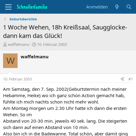
Anmelden
Geburtsberichte
1 Woche Wehen, 18h Kreißsaal, Saugglocke-
dann kam das Glück!
T
B
waffelmanu
10. Februar 2003
h
e
e
g
waffelmanu
W
m
i
e
n
n
n
s
d
10. Februar 2003
#1
t
a
a
t
Am Samstag, den 7. Sep. 2002(Geburtstermin nach meiner
r
u
Hebamme, Heike) wo ich ganz schön Action gemacht hab,
t
m
fühlte ich mich nachts schon nicht mehr wohl.
e
Am Montag morgen um 2.30 Uhr hatte ich dann die ersten
r
Wehen. So im
Abstand von 20-30 min. jeweils 40 sek. lang. Die steigerten
sich dann auf einen Abstand von 10 min.
Also bin ich in die Badewanne. Total schön, aber damit ging