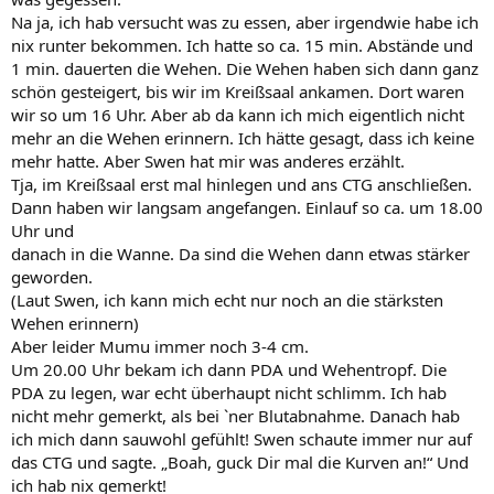
Na ja, ich hab versucht was zu essen, aber irgendwie habe ich
nix runter bekommen. Ich hatte so ca. 15 min. Abstände und
1 min. dauerten die Wehen. Die Wehen haben sich dann ganz
schön gesteigert, bis wir im Kreißsaal ankamen. Dort waren
wir so um 16 Uhr. Aber ab da kann ich mich eigentlich nicht
mehr an die Wehen erinnern. Ich hätte gesagt, dass ich keine
mehr hatte. Aber Swen hat mir was anderes erzählt.
Tja, im Kreißsaal erst mal hinlegen und ans CTG anschließen.
Dann haben wir langsam angefangen. Einlauf so ca. um 18.00
Uhr und
danach in die Wanne. Da sind die Wehen dann etwas stärker
geworden.
(Laut Swen, ich kann mich echt nur noch an die stärksten
Wehen erinnern)
Aber leider Mumu immer noch 3-4 cm.
Um 20.00 Uhr bekam ich dann PDA und Wehentropf. Die
PDA zu legen, war echt überhaupt nicht schlimm. Ich hab
nicht mehr gemerkt, als bei `ner Blutabnahme. Danach hab
ich mich dann sauwohl gefühlt! Swen schaute immer nur auf
das CTG und sagte. „Boah, guck Dir mal die Kurven an!“ Und
ich hab nix gemerkt!