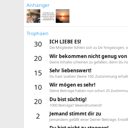
Anhänger
Trophäen
ICH LIEBE ES!
30
Die Mitglieder fühlen sich zu Dir hingezogen,
Wir bekommen nicht genug von
20
Deine Inhalte scheinen zu gefallen, denn Du 
Sehr liebenswert!
15
Du hast soeben Deine 100. Zustimmung erhalt
Wir mögen es sehr!
10
Deine Beiträge haben nun schon 25 Zustimmu
Du bist süchtig!
20
1000 Beiträge? Beeindruckend!
Jemand stimmt dir zu
2
Jemandem gefällt einer Deiner Beiträge. Erste
Du bist nicht zu stoppen!