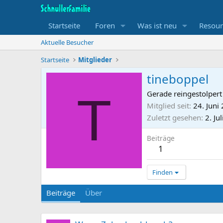
Startseite
Foren
Was ist neu
Resour
Aktuelle Besucher
Startseite
Mitglieder
tineboppel
T
Gerade reingestolpert
Mitglied seit
24. Juni
Zuletzt gesehen
2. Ju
Beiträge
1
Finden
Beiträge
Über