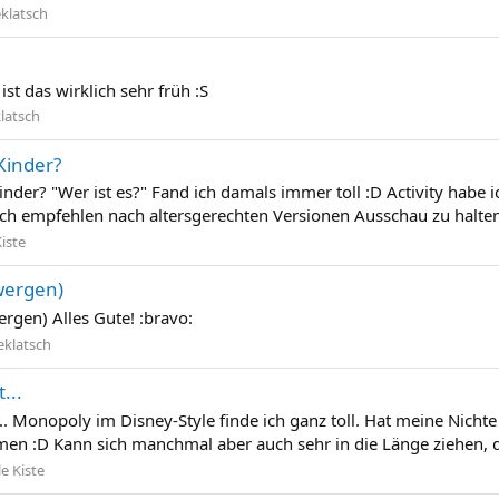
klatsch
ist das wirklich sehr früh :S
latsch
 Kinder?
Kinder? "Wer ist es?" Fand ich damals immer toll :D Activity habe
uch empfehlen nach altersgerechten Versionen Ausschau zu halte
Kiste
wergen)
rgen) Alles Gute! :bravo:
eklatsch
...
... Monopoly im Disney-Style finde ich ganz toll. Hat meine Ni
mmen :D Kann sich manchmal aber auch sehr in die Länge ziehen,
le Kiste