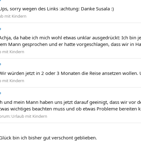
?
ps, sorry wegen des Links :achtung: Danke Susala :)
ub mit Kindern
?
chja, da habe ich mich wohl etwas unklar ausgedrückt: Ich bin j
em Mann gesprochen und er hatte vorgeschlagen, dass wir in Ham
b mit Kindern
?
ir würden jetzt in 2 oder 3 Monaten die Reise ansetzen wollen. 
b mit Kindern
?
Ich und mein Mann haben uns jetzt darauf geeinigt, dass wir vor 
etwas wichtiges beachten muss und ob etwas Probleme bereiten könn
orum:
Urlaub mit Kindern
lück bin ich bisher gut verschont geblieben.