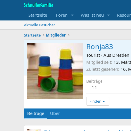
Startseite
Foren
Was ist neu
Resour
Aktuelle Besucher
Startseite
Mitglieder
Ronja83
Tourist
·
Aus Dresden
Mitglied seit
13. Mär
Zuletzt gesehen
16. 
Beiträge
11
Finden
Beiträge
Über