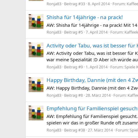
Ronja83
Beitrag #33
8. April 2014
Forum:
Kaffee
Shisha für 14jährige - na prack!
AW: Shisha für 14jährige - na prack! Mit 14 
Ronja83
Beitrag #5
7. April 2014
Forum:
Kaffeek
Activity oder Tabu, was ist besser für
AW: Activity oder Tabu, was ist besser für 
war meine Spezialität :D Aber ich würde a
Ronja83
Beitrag #9
1. April 2014
Forum:
Spiele 
Happy Birthday, Dannie (mit den 4 Z
AW: Happy Birthday, Dannie (mit den 4 Zwe
Ronja83
Beitrag #8
28. März 2014
Forum:
Kaffe
Empfehlung für Familienspiel gesucht
AW: Empfehlung für Familienspiel gesucht
spielen wir das in großer Runde oft zusa
Ronja83
Beitrag #38
27. März 2014
Forum:
Spie