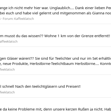
ge ich nicht mehr hier war. Unglaublich.... Dank einer lieben Per
ei euch und habe viel gelernt und mitgenommen als Gianna noch kl
5
Forum:
Kaffeeklatsch
m musst du das wissen?? Wohne 1 km von der Grenze entfernt!!
affeeklatsch
en Gläser wären!?? Sie sind für Teelichter und nur im Set erhältl
, neue Produkte, Herbstbirne-Teelichtbaum Herbstbirne.... Konnte 
feeklatsch
 schnell Nach den teelichtgläsern und Preisen!!
feeklatsch
 da keine Probleme mit, denn unsere kerzen Rußen ja nicht. Habe 