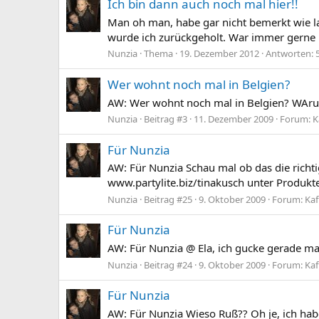
Ich bin dann auch noch mal hier!!
Man oh man, habe gar nicht bemerkt wie lan
wurde ich zurückgeholt. War immer gerne b
Nunzia
Thema
19. Dezember 2012
Antworten: 
Wer wohnt noch mal in Belgien?
AW: Wer wohnt noch mal in Belgien? WAru
Nunzia
Beitrag #3
11. Dezember 2009
Forum:
K
Für Nunzia
AW: Für Nunzia Schau mal ob das die richtig
www.partylite.biz/tinakusch unter Produkte
Nunzia
Beitrag #25
9. Oktober 2009
Forum:
Kaf
Für Nunzia
AW: Für Nunzia @ Ela, ich gucke gerade mal
Nunzia
Beitrag #24
9. Oktober 2009
Forum:
Kaf
Für Nunzia
AW: Für Nunzia Wieso Ruß?? Oh je, ich habe