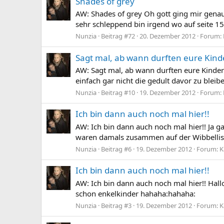
Shades of grey
AW: Shades of grey Oh gott ging mir genau 
sehr schleppend bin irgend wo auf seite 150
Nunzia
Beitrag #72
20. Dezember 2012
Forum:
Sagt mal, ab wann durften eure Kind
AW: Sagt mal, ab wann durften eure Kinder T
einfach gar nicht die gedult davor zu bleib
Nunzia
Beitrag #10
19. Dezember 2012
Forum:
Ich bin dann auch noch mal hier!!
AW: Ich bin dann auch noch mal hier!! Ja ga
waren damals zusammen auf der Wibbelliste, 
Nunzia
Beitrag #6
19. Dezember 2012
Forum:
K
Ich bin dann auch noch mal hier!!
AW: Ich bin dann auch noch mal hier!! Hallo 
schon enkelkinder hahaha:hahaha:
Nunzia
Beitrag #3
19. Dezember 2012
Forum:
K