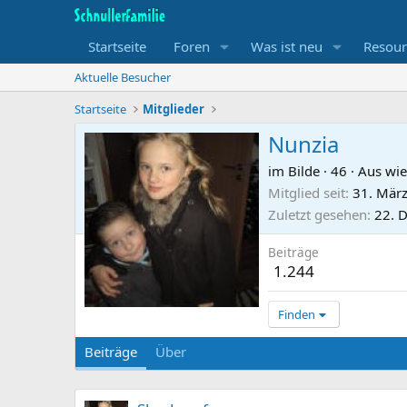
Startseite
Foren
Was ist neu
Resour
Aktuelle Besucher
Startseite
Mitglieder
Nunzia
im Bilde
·
46
·
Aus wie
Mitglied seit
31. Mär
Zuletzt gesehen
22. 
Beiträge
1.244
Finden
Beiträge
Über