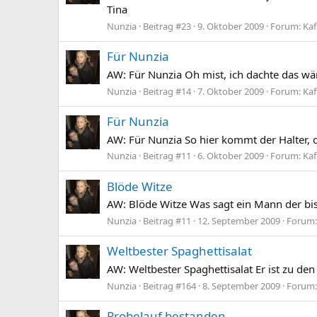
Tina
Nunzia
Beitrag #23
9. Oktober 2009
Forum:
Kaf
Für Nunzia
AW: Für Nunzia Oh mist, ich dachte das wä
Nunzia
Beitrag #14
7. Oktober 2009
Forum:
Kaf
Für Nunzia
AW: Für Nunzia So hier kommt der Halter, dam
Nunzia
Beitrag #11
6. Oktober 2009
Forum:
Kaf
Blöde Witze
AW: Blöde Witze Was sagt ein Mann der bis
Nunzia
Beitrag #11
12. September 2009
Forum
Weltbester Spaghettisalat
AW: Weltbester Spaghettisalat Er ist zu de
Nunzia
Beitrag #164
8. September 2009
Forum
Probelauf bestanden