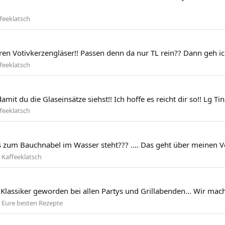
feeklatsch
ren Votivkerzengläser!! Passen denn da nur TL rein?? Dann geh i
feeklatsch
it du die Glaseinsätze siehst!! Ich hoffe es reicht dir so!! Lg Ti
feeklatsch
 zum Bauchnabel im Wasser steht??? .... Das geht über meinen Ve
:
Kaffeeklatsch
n Klassiker geworden bei allen Partys und Grillabenden... Wir m
:
Eure besten Rezepte