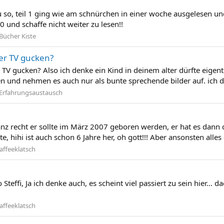
so, teil 1 ging wie am schnürchen in einer woche ausgelesen und 
 und schaffe nicht weiter zu lesen!!
Bücher Kiste
er TV gucken?
V gucken? Also ich denke ein Kind in deinem alter dürfte eigentli
en und nehmen es auch nur als bunte sprechende bilder auf. ich den
Erfahrungsaustausch
nz recht er sollte im März 2007 geboren werden, er hat es dann doc
hihi ist auch schon 6 Jahre her, oh gott!!! Aber ansonsten alles g
affeeklatsch
Steffi, Ja ich denke auch, es scheint viel passiert zu sein hier...
affeeklatsch