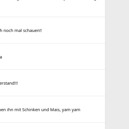
ch noch mal schauen!!
na
rstand!!!
achen ihn mit Schinken und Mais, yam yam