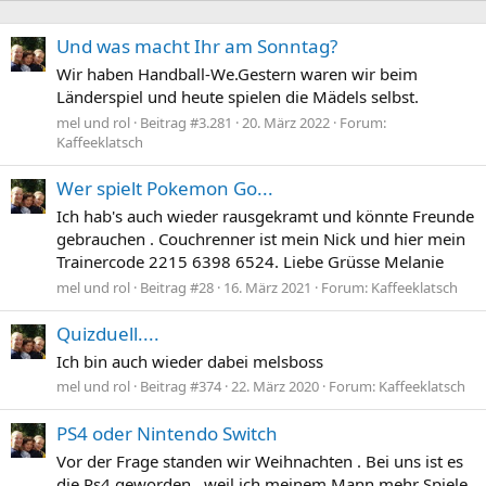
Und was macht Ihr am Sonntag?
Wir haben Handball-We.Gestern waren wir beim
Länderspiel und heute spielen die Mädels selbst.
mel und rol
Beitrag #3.281
20. März 2022
Forum:
Kaffeeklatsch
Wer spielt Pokemon Go...
Ich hab's auch wieder rausgekramt und könnte Freunde
gebrauchen . Couchrenner ist mein Nick und hier mein
Trainercode 2215 6398 6524. Liebe Grüsse Melanie
mel und rol
Beitrag #28
16. März 2021
Forum:
Kaffeeklatsch
Quizduell....
Ich bin auch wieder dabei melsboss
mel und rol
Beitrag #374
22. März 2020
Forum:
Kaffeeklatsch
PS4 oder Nintendo Switch
Vor der Frage standen wir Weihnachten . Bei uns ist es
die Ps4 geworden , weil ich meinem Mann mehr Spiele