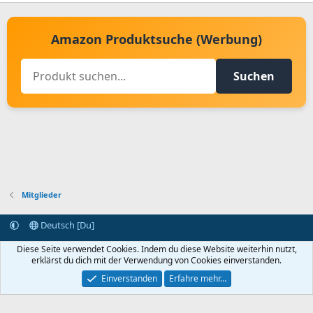
Amazon Produktsuche (Werbung)
Suchen
Mitglieder
Deutsch [Du]
Kontakt aufnehmen
Bedingungen und Regeln
Datenschutz
Diese Seite verwendet Cookies. Indem du diese Website weiterhin nutzt,
Hilfe
Startseite
R
erklärst du dich mit der Verwendung von Cookies einverstanden.
S
S
Einverstanden
Erfahre mehr…
®
Community platform by XenForo
© 2010-2024 XenForo Ltd.