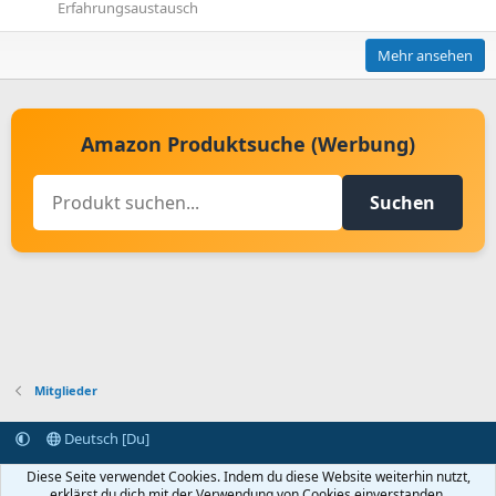
Erfahrungsaustausch
Mehr ansehen
Amazon Produktsuche (Werbung)
Suchen
Mitglieder
Deutsch [Du]
Kontakt aufnehmen
Bedingungen und Regeln
Datenschutz
Diese Seite verwendet Cookies. Indem du diese Website weiterhin nutzt,
Hilfe
Startseite
R
erklärst du dich mit der Verwendung von Cookies einverstanden.