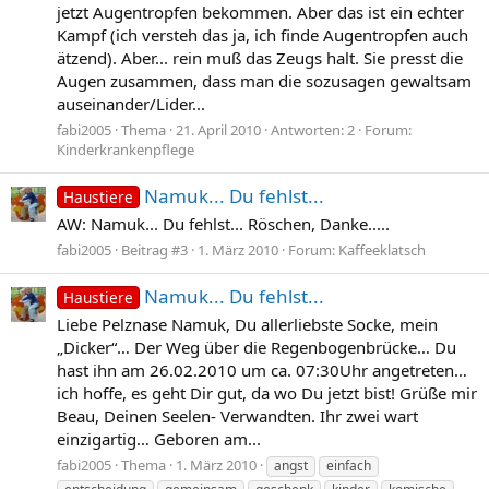
jetzt Augentropfen bekommen. Aber das ist ein echter
Kampf (ich versteh das ja, ich finde Augentropfen auch
ätzend). Aber... rein muß das Zeugs halt. Sie presst die
Augen zusammen, dass man die sozusagen gewaltsam
auseinander/Lider...
fabi2005
Thema
21. April 2010
Antworten: 2
Forum:
Kinderkrankenpflege
Namuk... Du fehlst...
Haustiere
AW: Namuk... Du fehlst... Röschen, Danke.....
fabi2005
Beitrag #3
1. März 2010
Forum:
Kaffeeklatsch
Namuk... Du fehlst...
Haustiere
Liebe Pelznase Namuk, Du allerliebste Socke, mein
„Dicker“… Der Weg über die Regenbogenbrücke… Du
hast ihn am 26.02.2010 um ca. 07:30Uhr angetreten…
ich hoffe, es geht Dir gut, da wo Du jetzt bist! Grüße mir
Beau, Deinen Seelen- Verwandten. Ihr zwei wart
einzigartig… Geboren am...
fabi2005
Thema
1. März 2010
angst
einfach